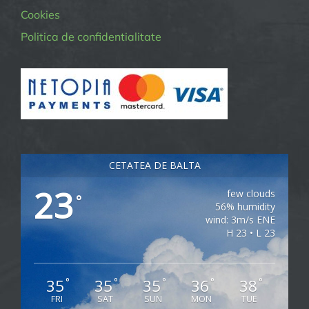
Cookies
Politica de confidentialitate
CETATEA DE BALTA
23
few clouds
°
56% humidity
wind: 3m/s ENE
H 23 • L 23
35
35
35
36
38
°
°
°
°
°
FRI
SAT
SUN
MON
TUE