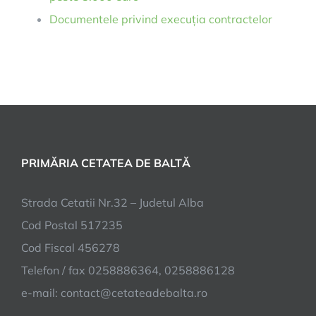
Documentele privind execuția contractelor
PRIMĂRIA CETATEA DE BALTĂ
Strada Cetatii Nr.32 – Judetul Alba
Cod Postal 517235
Cod Fiscal 456278
Telefon / fax 0258886364, 0258886128
e-mail:
contact@cetateadebalta.ro