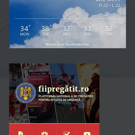
H 22 • L 22
34
38
37
33
32
°
°
°
°
°
MON
TUE
WED
THU
FRI
Weather from OpenWeatherMap