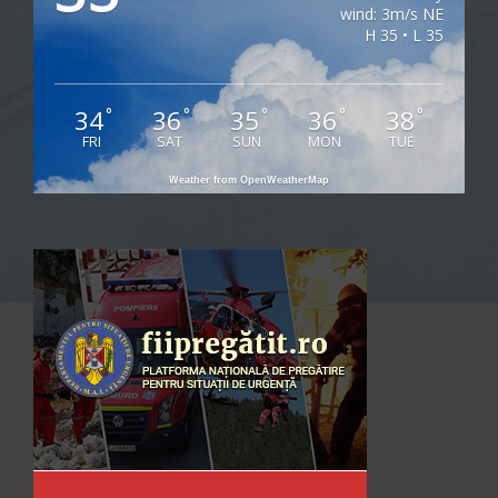
wind: 3m/s NE
H 35 • L 35
34
36
35
36
38
°
°
°
°
°
FRI
SAT
SUN
MON
TUE
Weather from OpenWeatherMap