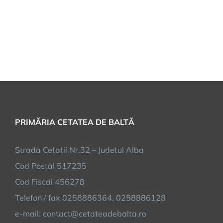
PRIMĂRIA CETATEA DE BALTĂ
Strada Cetatii Nr.32 – Judetul Alba
Cod Postal 517235
Cod Fiscal 456278
Telefon / fax 0258886364, 0258886128
e-mail:
contact@cetateadebalta.ro