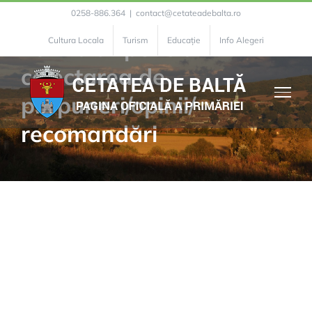
Skip
0258-886.364
|
contact@cetateadebalta.ro
to
Formular pentru
Cultura Locala
Turism
Educație
Info Alegeri
content
colectarea de
propuneri/opinii/
recomandări