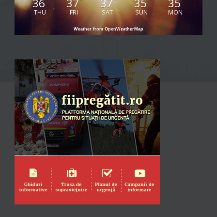
36
37
37
35
35
°
°
°
°
°
THU
FRI
SAT
SUN
MON
Weather from OpenWeatherMap