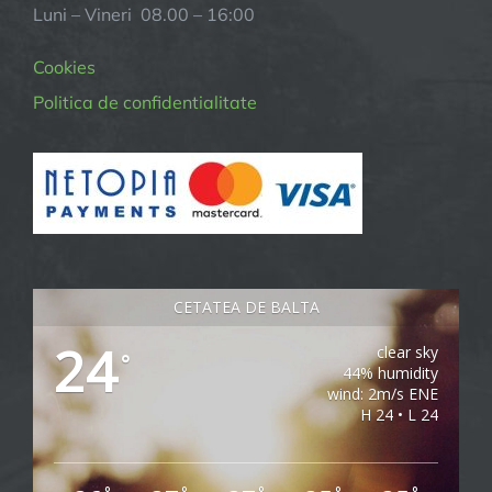
Luni – Vineri 08.00 – 16:00
Cookies
Politica de confidentialitate
CETATEA DE BALTA
24
clear sky
°
44% humidity
wind: 2m/s ENE
H 24 • L 24