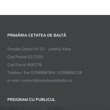
PRIMĂRIA CETATEA DE BALTĂ
Strada Cetatii Nr.32 – Judetul Alba
Cod Postal 517235
Cod Fiscal 456278
Telefon / fax 0258886364, 0258886128
e-mail:
contact@cetateadebalta.ro
PROGRAM CU PUBLICUL