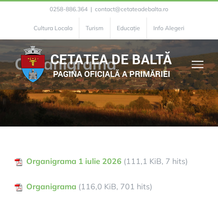
Skip
0258-886.364
|
contact@cetateadebalta.ro
to
Cultura Locala
Turism
Educație
Info Alegeri
content
Organigrama
Organigrama 1 iulie 2026
(111,1 KiB, 7 hits)
Organigrama
(116,0 KiB, 701 hits)