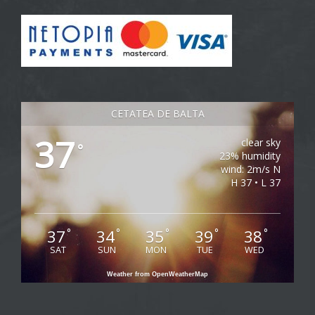
CETATEA DE BALTA
37
clear sky
°
23% humidity
wind: 2m/s N
H 37 • L 37
37
34
35
39
38
°
°
°
°
°
SAT
SUN
MON
TUE
WED
Weather from OpenWeatherMap