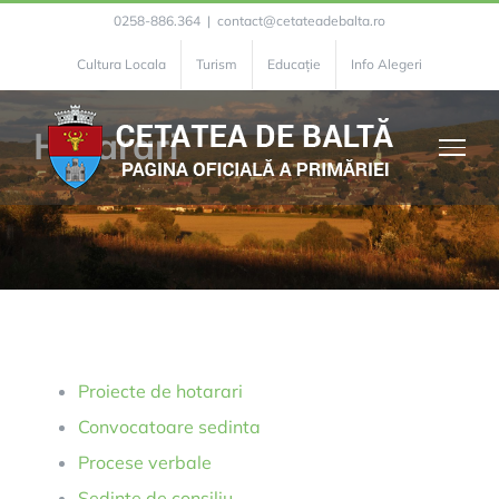
Skip
0258-886.364
|
contact@cetateadebalta.ro
to
Cultura Locala
Turism
Educație
Info Alegeri
content
Hotarari
Proiecte de hotarari
Convocatoare sedinta
Procese verbale
Sedinte de consiliu