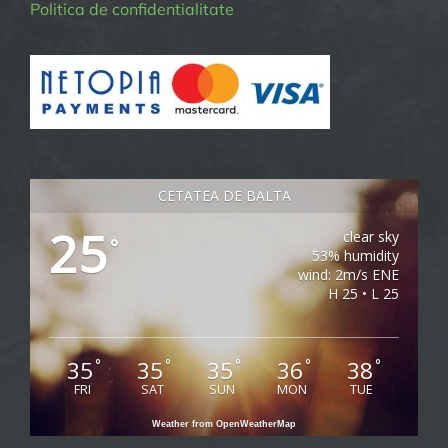
Politica de confidentialitate
CETATEA DE BALTA
25
clear sky
°
53% humidity
wind: 2m/s ENE
H 25 • L 25
35
35
35
36
38
°
°
°
°
°
FRI
SAT
SUN
MON
TUE
Weather from OpenWeatherMap