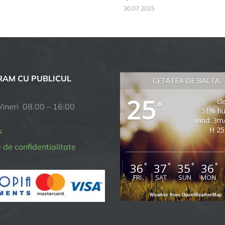
30.07.2025
AM CU PUBLICUL
CETATEA DE BALTA
25
cl
°
Vineri 08.00 – 16:00
51% hu
wind: 3m
H 25
s
a de confidentialitate
36
37
35
36
°
°
°
°
FRI
SAT
SUN
MON
Weather from OpenWeatherMap