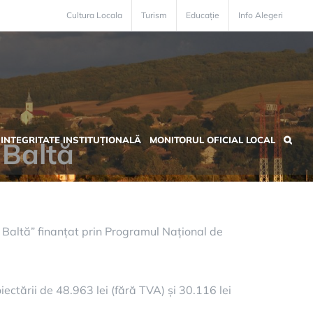
Cultura Locala
Turism
Educație
Info Alegeri
INTEGRITATE INSTITUȚIONALĂ
MONITORUL OFICIAL LOCAL
 Baltă
 Baltă” finanțat prin Programul Național de
.
ectării de 48.963 lei (fără TVA) și 30.116 lei