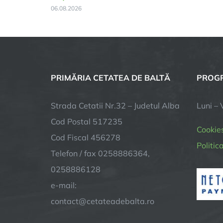
06.08.2026
PRIMĂRIA CETATEA DE BALTĂ
PROGR
Strada Cetatii Nr.32 – Judetul Alba
Luni – 
Cod Postal 517235
Cookie
Cod Fiscal 456278
Politic
Telefon / fax 0258886364,
0258886128
e-mail:
contact@cetateadebalta.ro