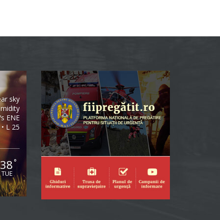
ear sky
midity
/s ENE
 • L 25
38
°
TUE