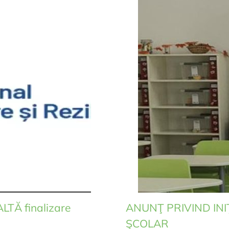
LTĂ finalizare
ANUNŢ PRIVIND INIŢ
ŞCOLAR