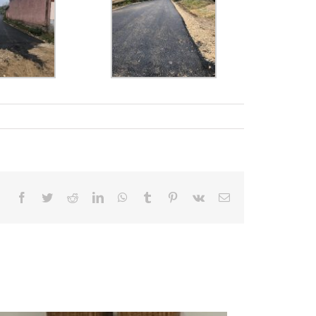
Facebook
Twitter
Reddit
LinkedIn
WhatsApp
Tumblr
Pinterest
Vk
E-
mail: