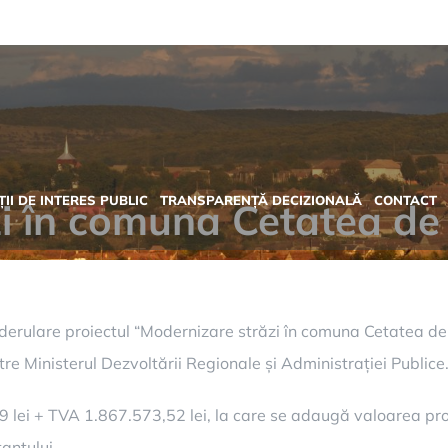
II DE INTERES PUBLIC
TRANSPARENȚĂ DECIZIONALĂ
CONTACT
i în comuna Cetatea de
 derulare proiectul “Modernizare străzi în comuna Cetatea de
e Ministerul Dezvoltării Regionale și Administrației Publice
9 lei + TVA 1.867.573,52 lei, la care se adaugă valoarea proi
antului.