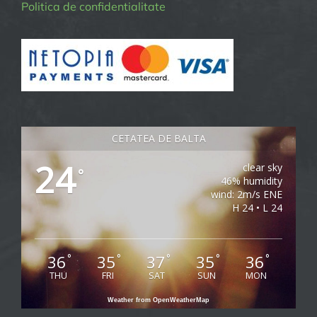
Politica de confidentialitate
CETATEA DE BALTA
24
clear sky
°
46% humidity
wind: 2m/s ENE
H 24 • L 24
36
35
37
35
36
°
°
°
°
°
THU
FRI
SAT
SUN
MON
Weather from OpenWeatherMap