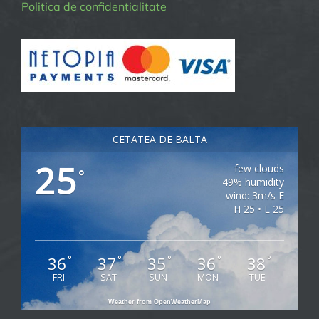
Politica de confidentialitate
CETATEA DE BALTA
25
few clouds
°
49% humidity
wind: 3m/s E
H 25 • L 25
36
37
35
36
38
°
°
°
°
°
FRI
SAT
SUN
MON
TUE
Weather from OpenWeatherMap