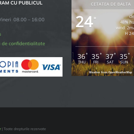
AM CU PUBLICUL
CETATEA DE BALTA
24
cl
°
Vineri 08.00 – 16:00
48% hu
wind: 2m
H 24
s
a de confidentialitate
36
35
37
35
°
°
°
°
THU
FRI
SAT
SUN
Weather from OpenWeatherMap
r
| Toate drepturile rezervate