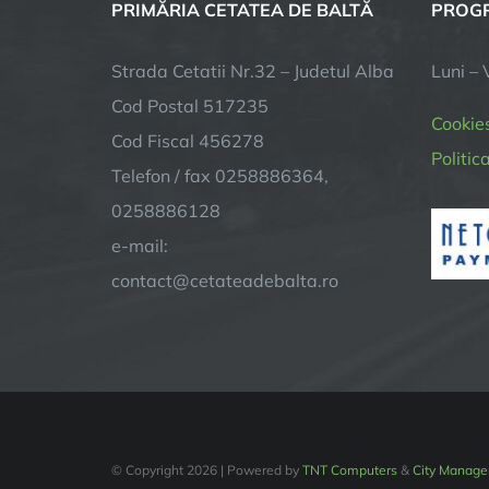
PRIMĂRIA CETATEA DE BALTĂ
PROGR
Strada Cetatii Nr.32 – Judetul Alba
Luni – 
Cod Postal 517235
Cookie
Cod Fiscal 456278
Politic
Telefon / fax 0258886364,
0258886128
e-mail:
contact@cetateadebalta.ro
© Copyright
2026 | Powered by
TNT Computers
&
City Manage