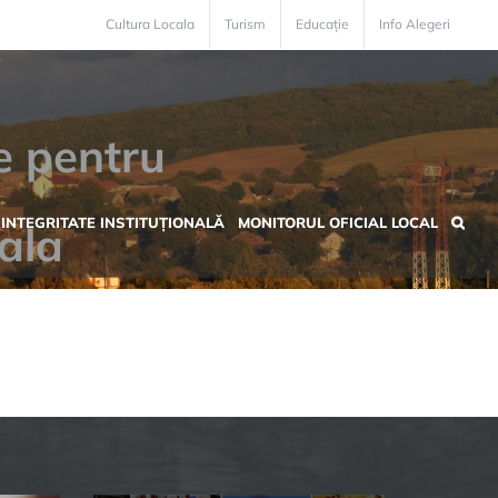
Cultura Locala
Turism
Educație
Info Alegeri
e pentru
INTEGRITATE INSTITUȚIONALĂ
MONITORUL OFICIAL LOCAL
ala