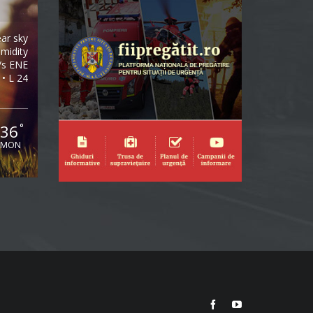
ear sky
midity
/s ENE
 • L 24
36
°
MON
Facebook
YouTube