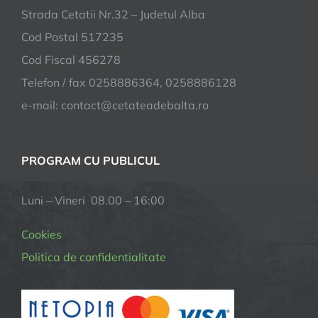
Strada Cetatii Nr.32 – Judetul Alba
Cod Postal 517235
Cod Fiscal 456278
Telefon / fax 0258886364, 0258886128
e-mail:
contact@cetateadebalta.ro
PROGRAM CU PUBLICUL
Luni – Vineri 08.00 – 16:00
Cookies
Politica de confidentialitate