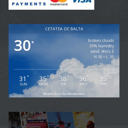
CETATEA DE BALTA
30
broken clouds
°
39% humidity
wind: 4m/s E
H 30 • L 30
31
35
38
36
35
°
°
°
°
°
SUN
MON
TUE
WED
THU
Weather from OpenWeatherMap